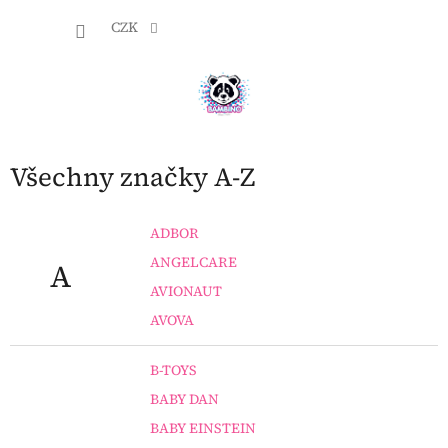
Přejít
NÁKU
na
CZK
obsah
KOŠÍK
Všechny značky A-Z
ADBOR
ANGELCARE
A
AVIONAUT
AVOVA
B-TOYS
BABY DAN
BABY EINSTEIN