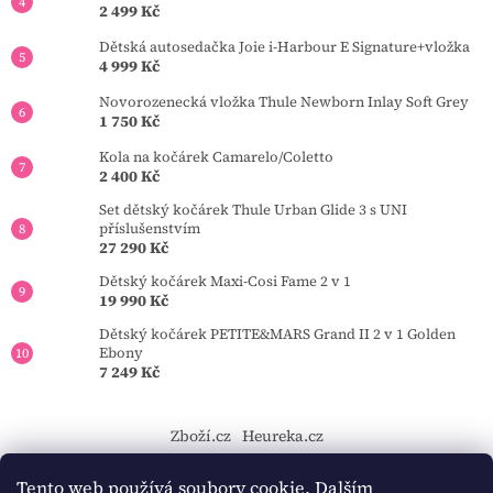
2 499 Kč
Dětská autosedačka Joie i-Harbour E Signature+vložka
4 999 Kč
Novorozenecká vložka Thule Newborn Inlay Soft Grey
1 750 Kč
Kola na kočárek Camarelo/Coletto
2 400 Kč
Set dětský kočárek Thule Urban Glide 3 s UNI
příslušenstvím
27 290 Kč
Dětský kočárek Maxi-Cosi Fame 2 v 1
19 990 Kč
Dětský kočárek PETITE&MARS Grand II 2 v 1 Golden
Ebony
7 249 Kč
Zboží.cz
Heureka.cz
https://tourmkr.com/F1eycVcPEw
Tento web používá soubory cookie. Dalším