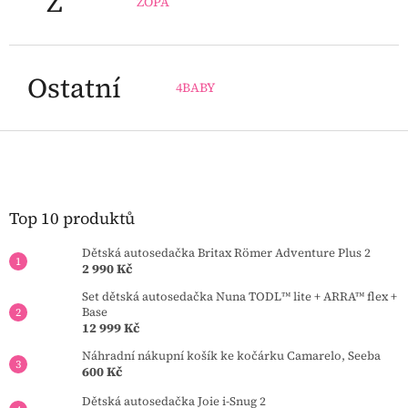
Z
ZOPA
Ostatní
4BABY
Z
á
p
a
t
Top 10 produktů
í
Dětská autosedačka Britax Römer Adventure Plus 2
2 990 Kč
Set dětská autosedačka Nuna TODL™ lite + ARRA™ flex +
Base
12 999 Kč
Náhradní nákupní košík ke kočárku Camarelo, Seeba
600 Kč
Dětská autosedačka Joie i-Snug 2