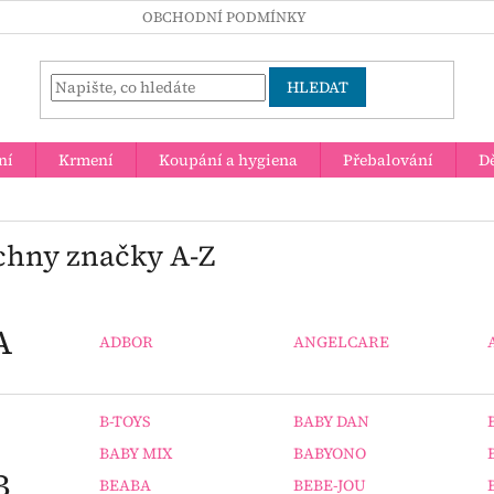
OBCHODNÍ PODMÍNKY
HLEDAT
ní
Krmení
Koupání a hygiena
Přebalování
Dě
chny značky A-Z
A
ADBOR
ANGELCARE
B-TOYS
BABY DAN
BABY MIX
BABYONO
B
BEABA
BEBE-JOU