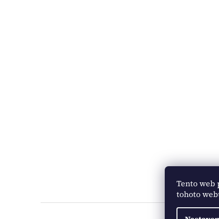
Tento web 
tohoto webu