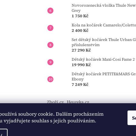
Novorozenecká vložka Thule Newb
Grey
1 750 Kč
Kola na kočárek Camarelo/Colett
2 400 Kč
Set dětský kočárek Thule Urban Gl
příslušenstvím
27 290 Kč
Dětský kočárek Maxi-Cosi Fame 2 
19 990 Kč
Dětský kočárek PETITE&MARS Gran
Ebony
7 249 Kč
Zboží.cz
Heureka.cz
používá soubory cookie. Dalším procházením
https://tourmkr.com/F1eycVcPEw
S
 vyjadřujete souhlas s jejich používáním.