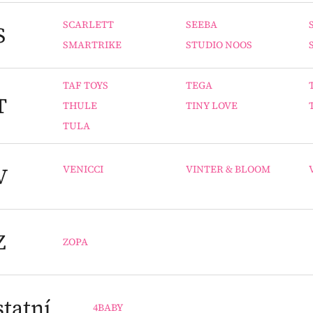
SCARLETT
SEEBA
S
SMARTRIKE
STUDIO NOOS
TAF TOYS
TEGA
T
THULE
TINY LOVE
TULA
V
VENICCI
VINTER & BLOOM
Z
ZOPA
tatní
4BABY