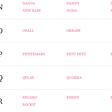
NANNA
NANNY
N
NEW BABY
NUNA
O
OBALL
OKBABY
P
PETITEMARS
PETÚ PETÚ
Q
QPLAY
QUOKKA
RECARO
REEMY
R
ROCKIT