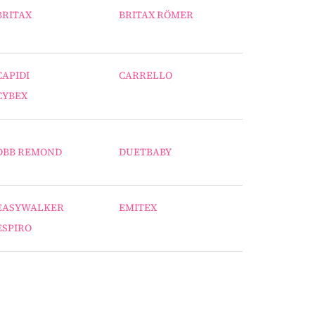
BRITAX
BRITAX RÖMER
CAPIDI
CARRELLO
CYBEX
DBB REMOND
DUETBABY
EASYWALKER
EMITEX
ESPIRO