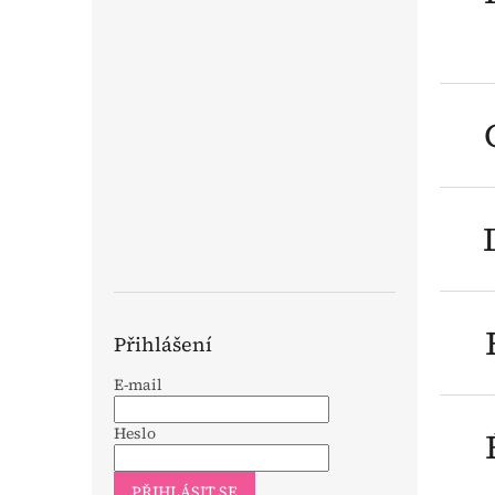
n
e
l
Přihlášení
E-mail
Heslo
PŘIHLÁSIT SE