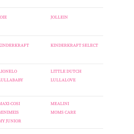
JOIE
JOLLEIN
KINDERKRAFT
KINDERKRAFT SELECT
LIONELO
LITTLE DUTCH
LULLABABY
LULLALOVE
MAXI-COSI
MEALINI
MINIMEIS
MOMS CARE
MY JUNIOR