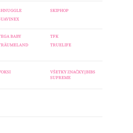
SHNUGGLE
SKIPHOP
SUAVINEX
TEGA BABY
TFK
TRÄUMELAND
TRUELIFE
VOKSI
VŠETKY ZNAČKY||BIBS
SUPREME