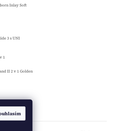
orn Inlay Soft
o
ide 3 s UNI
v 1
d II 2 v 1 Golden
ouhlasím