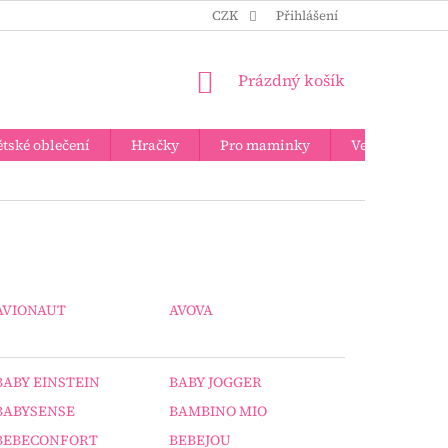
CZK
Přihlášení
NÁKUPNÍ
Prázdný košík
KOŠÍK
tské oblečení
Hračky
Pro maminky
Velkoobchod
AVIONAUT
AVOVA
BABY EINSTEIN
BABY JOGGER
BABYSENSE
BAMBINO MIO
BEBECONFORT
BEBEJOU