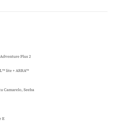
Adventure Plus 2
L™ lite + ARRA™
ku Camarelo, Seeba
r E