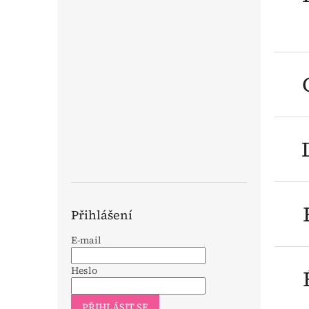
n
e
l
Přihlášení
E-mail
Heslo
PŘIHLÁSIT SE