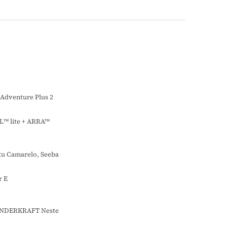
Adventure Plus 2
L™ lite + ARRA™
ku Camarelo, Seeba
r E
KINDERKRAFT Neste