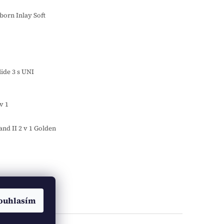
orn Inlay Soft
o
ide 3 s UNI
v 1
d II 2 v 1 Golden
ouhlasím