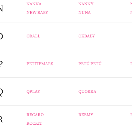
NANNA
NANNY
N
NEW BABY
NUNA
O
OBALL
OKBABY
P
PETITEMARS
PETÚ PETÚ
Q
QPLAY
QUOKKA
RECARO
REEMY
R
ROCKIT