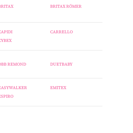
BRITAX
BRITAX RÖMER
CAPIDI
CARRELLO
CYBEX
DBB REMOND
DUETBABY
EASYWALKER
EMITEX
ESPIRO