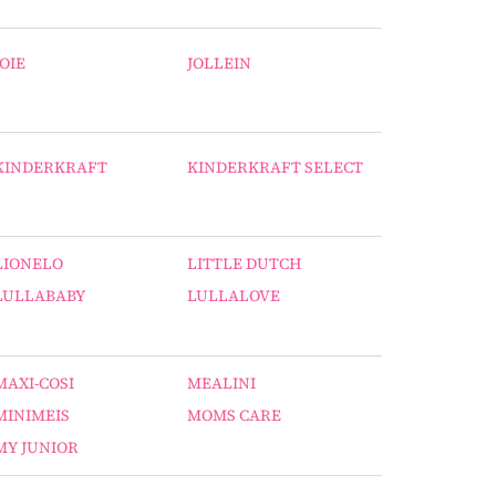
JOIE
JOLLEIN
KINDERKRAFT
KINDERKRAFT SELECT
LIONELO
LITTLE DUTCH
LULLABABY
LULLALOVE
MAXI-COSI
MEALINI
MINIMEIS
MOMS CARE
MY JUNIOR