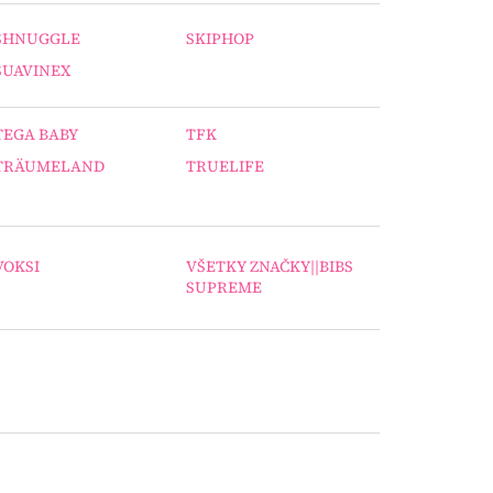
SHNUGGLE
SKIPHOP
SUAVINEX
TEGA BABY
TFK
TRÄUMELAND
TRUELIFE
VOKSI
VŠETKY ZNAČKY||BIBS
SUPREME