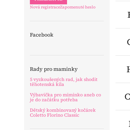
Nová registrace
Zapomenuté heslo
Facebook
Rady pro maminky
5 vyzkoušených rad, jak shodit
těhotenská kila
C
Výbavička pro miminko aneb co
je do začátku potřeba
Dětský kombinovaný kočárek
Coletto Florino Classic