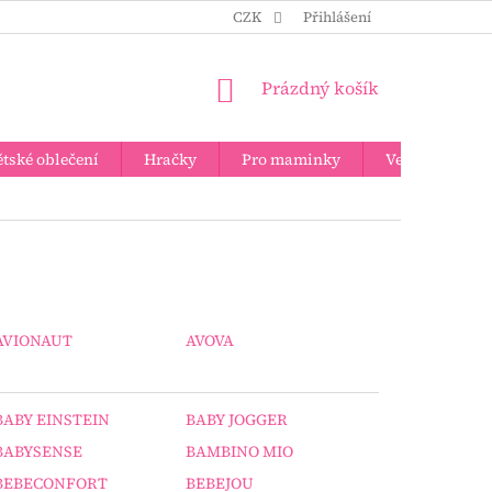
CZK
Přihlášení
NÁKUPNÍ
Prázdný košík
KOŠÍK
tské oblečení
Hračky
Pro maminky
Velkoobchod
AVIONAUT
AVOVA
BABY EINSTEIN
BABY JOGGER
BABYSENSE
BAMBINO MIO
BEBECONFORT
BEBEJOU