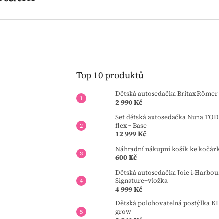
Top 10 produktů
Dětská autosedačka Britax Römer 
2 990 Kč
Set dětská autosedačka Nuna TOD
flex + Base
12 999 Kč
Náhradní nákupní košík ke kočár
600 Kč
Dětská autosedačka Joie i-Harbou
Signature+vložka
4 999 Kč
Dětská polohovatelná postýlka 
grow