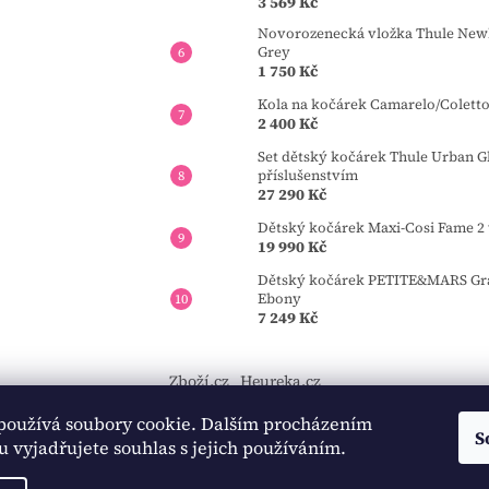
3 569 Kč
Novorozenecká vložka Thule Newb
Grey
1 750 Kč
Kola na kočárek Camarelo/Colett
2 400 Kč
Set dětský kočárek Thule Urban Gl
příslušenstvím
27 290 Kč
Dětský kočárek Maxi-Cosi Fame 2 
19 990 Kč
Dětský kočárek PETITE&MARS Gran
Ebony
7 249 Kč
Zboží.cz
Heureka.cz
používá soubory cookie. Dalším procházením
https://tourmkr.com/F1eycVcPEw
S
 vyjadřujete souhlas s jejich používáním.