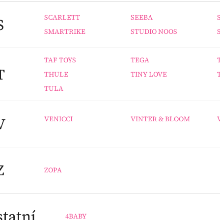
SCARLETT
SEEBA
S
SMARTRIKE
STUDIO NOOS
TAF TOYS
TEGA
T
THULE
TINY LOVE
TULA
V
VENICCI
VINTER & BLOOM
Z
ZOPA
tatní
4BABY