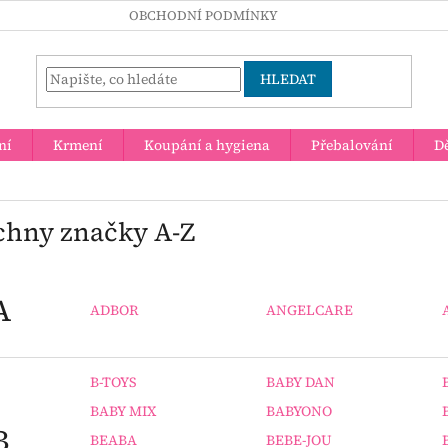
OBCHODNÍ PODMÍNKY
HLEDAT
ní
Krmení
Koupání a hygiena
Přebalování
Dě
chny značky A-Z
A
ADBOR
ANGELCARE
B-TOYS
BABY DAN
BABY MIX
BABYONO
B
BEABA
BEBE-JOU