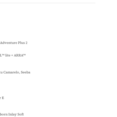
Adventure Plus 2
L™ lite + ARRA™
ku Camarelo, Seeba
r E
orn Inlay Soft