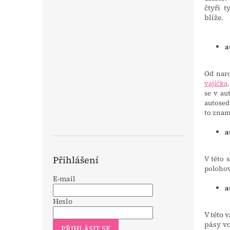
n
čtyři 
e
blíže.
l
a
Od naro
vajíčka
se v a
autosed
to znam
a
Přihlášení
V této 
poloho
E-mail
a
Heslo
V této 
pásy vo
PŘIHLÁSIT SE