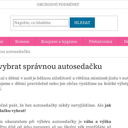
OBCHODNÍ PODMÍNKY
HLEDAT
ní
Krmení
Koupání a hygiena
Přebalování
Dě
nou autosedačku
 vybrat správnou autosedačku
ní s dětmi v autě je běžnou záležitostí a většina miminek jízdu v au
ujeme s dětmi pravidelně nebo jen občas vyrážíme na krátké výlet
.
ečné psát, že bez autosedačky nikdy nevyjíždíme. Ale
jak
dačku vybrat?
m ukazatelem při výběru autosedačky je
váha a výška
 Pro dítě od jeho narození až po školní věk vystřídáte až