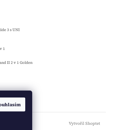
o
ide 3 s UNI
v 1
d II 2 v 1 Golden
ouhlasím
Vytvořil Shoptet