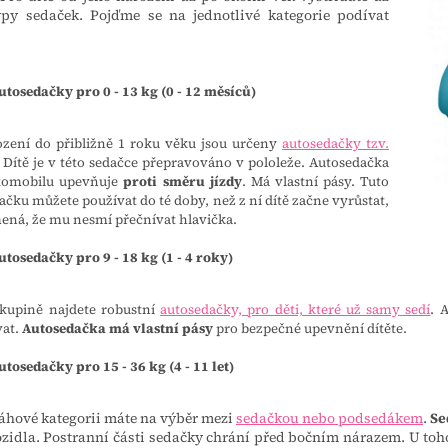
typy sedaček. Pojďme se na jednotlivé kategorie podívat
utosedačky pro 0 - 13 kg (0 - 12 měsíců)
zení do přibližně 1 roku věku jsou určeny
autosedačky tzv.
. Dítě je v této sedačce přepravováno v pololeže. Autosedačka
utomobilu upevňuje
proti směru jízdy
. Má vlastní pásy. Tuto
ačku můžete používat do té doby, než z ní dítě začne vyrůstat,
ená, že mu nesmí přečnívat hlavička.
utosedačky pro 9 - 18 kg (1 - 4 roky)
skupině najdete robustní
autosedačky, pro děti, které už samy sedí
. 
vat.
Autosedačka má vlastní pásy
pro bezpečné upevnění dítěte.
utosedačky pro 15 - 36 kg (4 - 11 let)
váhové kategorii máte na výběr mezi
sedačkou nebo podsedákem
.
Se
zidla. Postranní části sedačky chrání před bočním nárazem. U toho