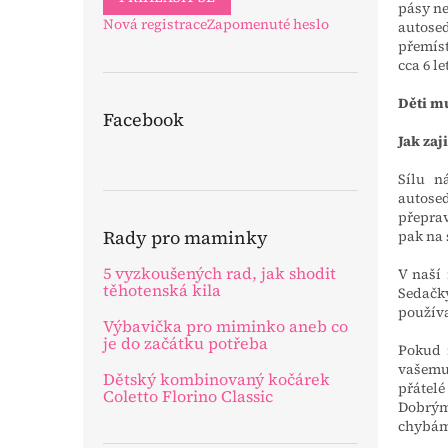
pásy ne
Nová registrace
Zapomenuté heslo
autosed
přemíst
cca 6 le
Děti m
Facebook
Jak zaj
Sílu n
autose
přeprav
Rady pro maminky
pak na
5 vyzkoušených rad, jak shodit
V naší
těhotenská kila
Sedačky
používat
Výbavička pro miminko aneb co
je do začátku potřeba
Pokud 
vašemu
Dětský kombinovaný kočárek
přátelé
Coletto Florino Classic
Dobrým
chybám