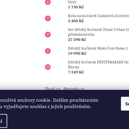
Grey
1 750 Kč
Kola na kočárek Camarelo/Colett
2 400 Kč
Set dětský kočárek Thule Urban Gl
příslušenstvím
27 290 Kč
Dětský kočárek Maxi-Cosi Fame 2 
19 990 Kč
Dětský kočárek PETITE&MARS Gran
Ebony
7 249 Kč
Zboží.cz
Heureka.cz
používá soubory cookie. Dalším procházením
https://tourmkr.com/F1eycVcPEw
S
 vyjadřujete souhlas s jejich používáním.
í
áva vyhrazena.