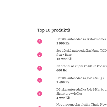
Top 10 produktů
Dětská autosedačka Britax Römer 
2 990 Kč
Set dětská autosedačka Nuna TOD
flex + Base
12 999 Kč
Náhradní nákupní košík ke kočár
600 Kč
Dětská autosedačka Joie i-Snug 2
2 499 Kč
Dětská autosedačka Joie i-Harbou
Signature+vložka
4 999 Kč
Novorozenecká vložka Thule Newb