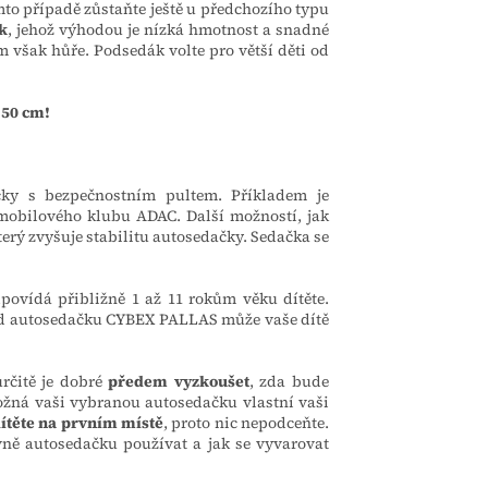
mto případě zůstaňte ještě u předchozího typu
k
, jehož výhodou je nízká hmotnost a snadné
m však hůře. Podsedák volte pro větší děti od
150 cm!
ky s bezpečnostním pultem. Příkladem je
omobilového klubu ADAC. Další možností, jak
který zvyšuje stabilitu autosedačky. Sedačka se
dpovídá přibližně 1 až 11 rokům věku dítěte.
ad
autosedačku CYBEX PALLAS
může vaše dítě
rčitě je dobré
předem vyzkoušet
, zda bude
žná vaši vybranou autosedačku vlastní vaši
ítěte na prvním místě
, proto nic nepodceňte.
ávně autosedačku používat a jak se vyvarovat