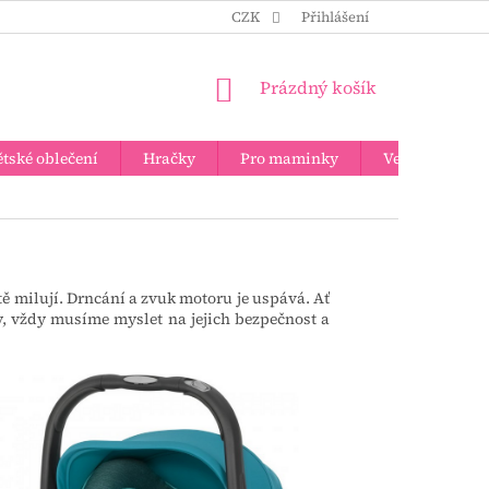
CZK
Přihlášení
NÁKUPNÍ
Prázdný košík
KOŠÍK
tské oblečení
Hračky
Pro maminky
Velkoobchod
tě milují. Drncání a zvuk motoru je uspává. Ať
y, vždy musíme myslet na jejich bezpečnost a