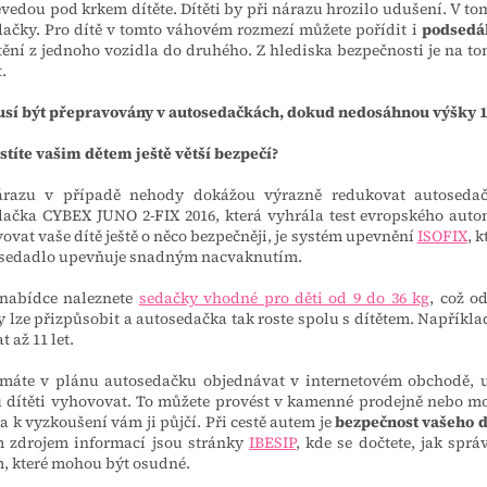
vedou pod krkem dítěte. Dítěti by při nárazu hrozilo udušení. V to
ačky. Pro dítě v tomto váhovém rozmezí můžete pořídit i
podsedá
ění z jednoho vozidla do druhého. Z hlediska bezpečnosti je na to
t.
usí být přepravovány v autosedačkách, dokud nedosáhnou výšky 
istíte vašim dětem ještě větší bezpečí?
árazu v případě nehody dokážou výrazně redukovat autosedač
dačka
CYBEX JUNO 2-FIX 2016
, která vyhrála test evropského aut
ovat vaše dítě ještě o něco bezpečněji, je systém upevnění
ISOFIX
, 
 sedadlo upevňuje snadným nacvaknutím.
 nabídce naleznete
sedačky vhodné pro děti od 9 do 36 kg
, což o
 lze přizpůsobit a autosedačka tak roste spolu s dítětem. Napříkl
 až 11 let.
máte v plánu autosedačku objednávat v internetovém obchodě, u
 dítěti vyhovovat. To můžete provést v kamenné prodejně nebo mo
 a k vyzkoušení vám ji půjčí. Při cestě autem je
bezpečnost vašeho d
 zdrojem informací jsou stránky
IBESIP
, kde se dočtete, jak spr
, které mohou být osudné.